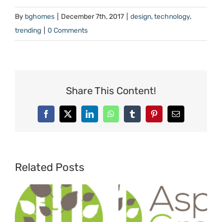
By
bghomes
|
December 7th, 2017
|
design
,
technology
,
trending
|
0 Comments
Share This Content!
Facebook
X
LinkedIn
WhatsApp
Tumblr
Pinterest
Email
Related Posts