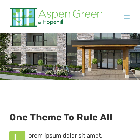
Skip
to
content
One Theme To Rule All
L
orem ipsum dolor sit amet,